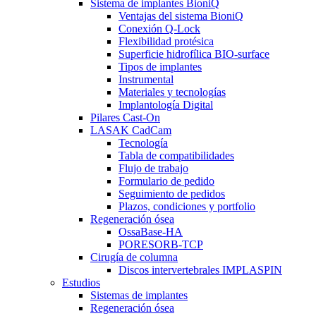
Sistema de implantes BioniQ
Ventajas del sistema BioniQ
Conexión Q-Lock
Flexibilidad protésica
Superficie hidrofílica BIO-surface
Tipos de implantes
Instrumental
Materiales y tecnologías
Implantología Digital
Pilares Cast-On
LASAK CadCam
Tecnología
Tabla de compatibilidades
Flujo de trabajo
Formulario de pedido
Seguimiento de pedidos
Plazos, condiciones y portfolio
Regeneración ósea
OssaBase-HA
PORESORB-TCP
Cirugía de columna
Discos intervertebrales IMPLASPIN
Estudios
Sistemas de implantes
Regeneración ósea