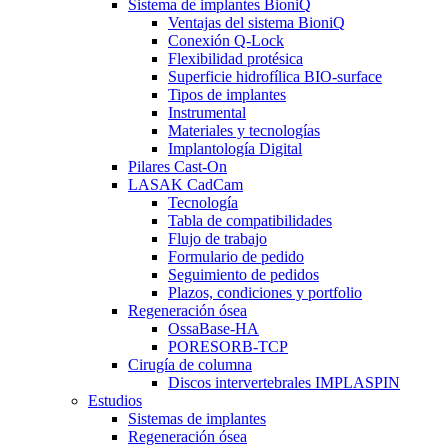
Sistema de implantes BioniQ
Ventajas del sistema BioniQ
Conexión Q-Lock
Flexibilidad protésica
Superficie hidrofílica BIO-surface
Tipos de implantes
Instrumental
Materiales y tecnologías
Implantología Digital
Pilares Cast-On
LASAK CadCam
Tecnología
Tabla de compatibilidades
Flujo de trabajo
Formulario de pedido
Seguimiento de pedidos
Plazos, condiciones y portfolio
Regeneración ósea
OssaBase-HA
PORESORB-TCP
Cirugía de columna
Discos intervertebrales IMPLASPIN
Estudios
Sistemas de implantes
Regeneración ósea