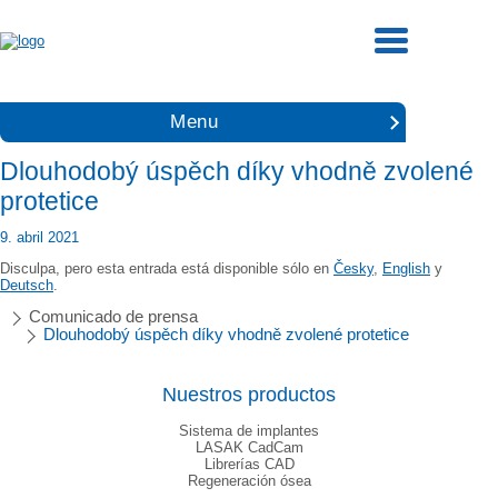
Menu
Dlouhodobý úspěch díky vhodně zvolené
protetice
9. abril 2021
Disculpa, pero esta entrada está disponible sólo en
Česky
,
English
y
Deutsch
.
Comunicado de prensa
Dlouhodobý úspěch díky vhodně zvolené protetice
Nuestros productos
Sistema de implantes
LASAK CadCam
Librerías CAD
Regeneración ósea